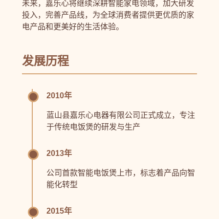
未来，嘉乐心将继续深耕智能家电领域，加大研发
投入，完善产品线，为全球消费者提供更优质的家
电产品和更美好的生活体验。
发展历程
2010年
蓝山县嘉乐心电器有限公司正式成立，专注
于传统电饭煲的研发与生产
2013年
公司首款智能电饭煲上市，标志着产品向智
能化转型
2015年