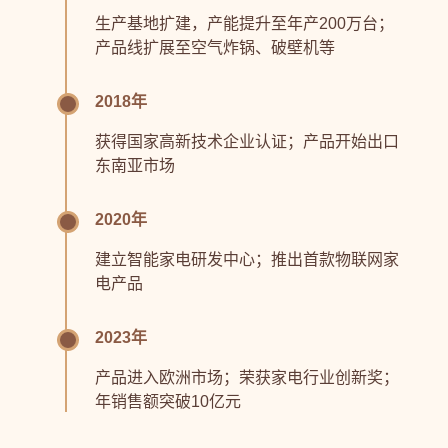
生产基地扩建，产能提升至年产200万台；
产品线扩展至空气炸锅、破壁机等
2018年
获得国家高新技术企业认证；产品开始出口
东南亚市场
2020年
建立智能家电研发中心；推出首款物联网家
电产品
2023年
产品进入欧洲市场；荣获家电行业创新奖；
年销售额突破10亿元