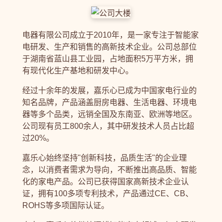
电器有限公司成立于2010年，是一家专注于智能家
电研发、生产和销售的高新技术企业。公司总部位
于湖南省蓝山县工业园，占地面积5万平方米，拥
有现代化生产基地和研发中心。
经过十余年的发展，嘉乐心已成为中国家电行业的
知名品牌，产品涵盖厨房电器、生活电器、环境电
器等多个品类，远销全国及东南亚、欧洲等地区。
公司现有员工800余人，其中研发技术人员占比超
过20%。
嘉乐心始终坚持"创新科技，品质生活"的企业理
念，以消费者需求为导向，不断推出高品质、智能
化的家电产品。公司已获得国家高新技术企业认
证，拥有100多项专利技术，产品通过CE、CB、
ROHS等多项国际认证。