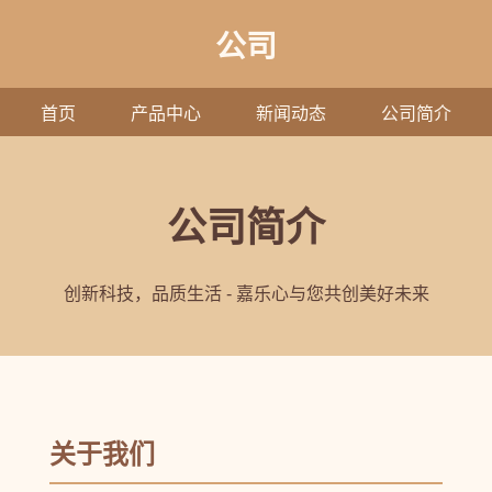
公司
首页
产品中心
新闻动态
公司简介
公司简介
创新科技，品质生活 - 嘉乐心与您共创美好未来
关于我们